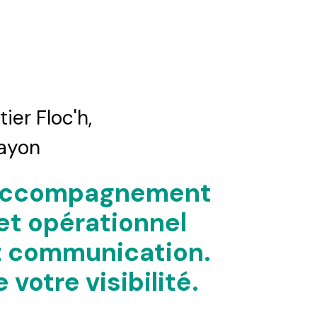
er Floc'h,
rayon
 accompagnement
et opérationnel
t communication.
 votre visibilité.