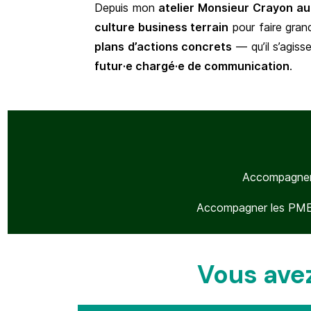
Depuis mon
atelier Monsieur Crayon a
culture business terrain
pour faire gran
plans d’actions concrets
— qu’il s’agis
futur·e chargé·e de communication
.
Accompagner 
Accompagner les PME d
Vous avez