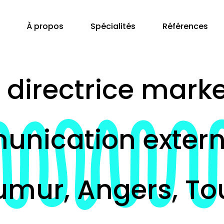
À propos
Spécialités
Références
 directrice mark
nication extern
umur, Angers, Tou