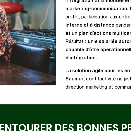
l’
intégration
et la
montée en 
marketing-communication.
profils, participation aux entr
interne et à distance
pendant
et un plan d’actions multica
Résultat :
un·e salariée auto
capable d’être opérationne
d’intégration.
La solution agile pour les e
Saumur,
dont l’activité ne ju
direction marketing et commun
’ENTOURER DES BONNES 