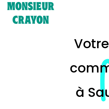
Votre
commu
à Sa